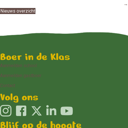
→
Nieuws overzicht
Boer in de Klas
Aanmelden school
Aanmelden gastboer
Contact
Volg ons
Blijf op de hoogte