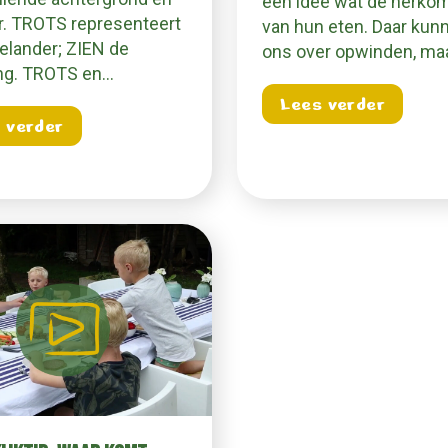
een idee wat de herkom
r. TROTS representeert
van hun eten. Daar kun
telander; ZIEN de
ons over opwinden, ma
ing. TROTS en…
about 
Lees verder
about Boer in de Klas
 verder
 aan de boerderij