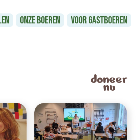
len
Onze boeren
Voor gastboeren
doneer
nu