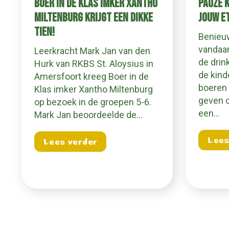
BOER IN DE KLAS IMKER XANTHO
PAUZE 
MILTENBURG KRIJGT EEN DIKKE
JOUW E
TIEN!
Benieu
vandaan
Leerkracht Mark Jan van den
de drin
Hurk van RKBS St. Aloysius in
de kind
Amersfoort kreeg Boer in de
boeren 
Klas imker Xantho Miltenburg
geven o
op bezoek in de groepen 5-6.
een…
Mark Jan beoordeelde de…
Lees
about Boer in de Klas imker X
Lees verder