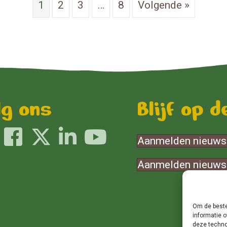
1
2
3
…
8
Volgende »
lg ons
Blijf op 
Aanmelden nieuwsb
Aanmelden nieuwsb
Om de beste
informatie o
deze techno