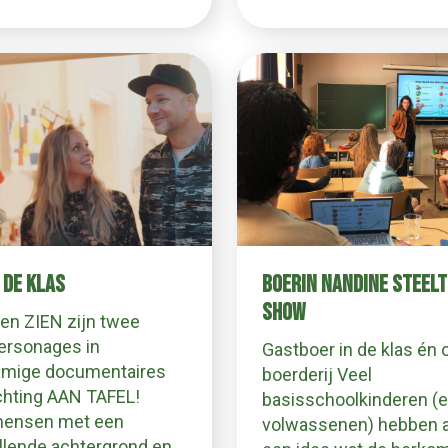
 DE KLAS
BOERIN NANDINE STEELT
SHOW
en ZIEN zijn twee
ersonages in
Gastboer in de klas én 
namige documentaires
boerderij Veel
chting AAN TAFEL!
basisschoolkinderen (
ensen met een
volwassenen) hebben 
llende achtergrond en