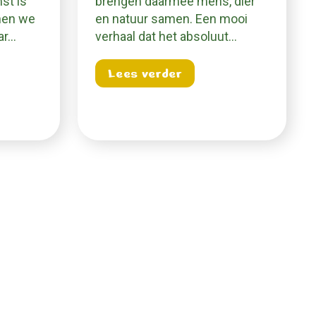
st is
brengen daarmee mens, dier
nen we
en natuur samen. Een mooi
ar…
verhaal dat het absoluut…
Boerin Nandine steelt de show
about Wil jij ook een 
Lees verder