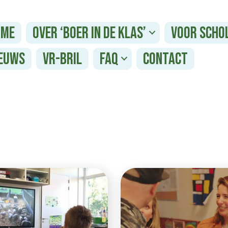
ome
Over ‘Boer in de Klas’
Voor scho
euws
VR-bril
FAQ
Contact