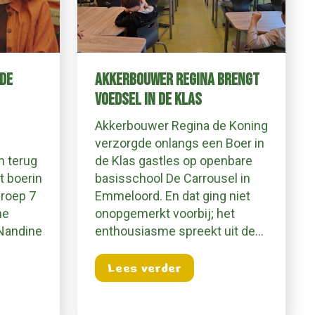
DE
AKKERBOUWER REGINA BRENGT
VOEDSEL IN DE KLAS
Akkerbouwer Regina de Koning
verzorgde onlangs een Boer in
n terug
de Klas gastles op openbare
t boerin
basisschool De Carrousel in
roep 7
Emmeloord. En dat ging niet
ne
onopgemerkt voorbij; het
 Nandine
enthousiasme spreekt uit de…
about Akkerbouwer Re
Lees verder
Terug naar school én de bron