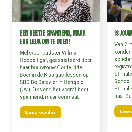
EEN BEETJE SPANNEND, MAAR
IS JOU
ERG LEUK OM TE DOEN!
Van 2 m
konden 
Melkveehoudster Wilma
scholen
Hobbelt gaf, geassisteerd door
registr
haar buurvrouw Corrie, drie
Stimule
Boer in de Klas gastlessen op
School 
SBO De Batavier in Hengelo
Stimule
(Ov.): “Ik vond het vooraf best
naar Bu
spannend, maar eenmaal…
Lees
about Een beetje spannend, m
Lees verder