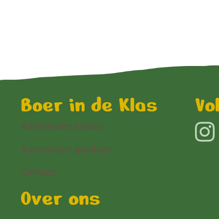
Boer in de Klas
Vo
Aanmelden school
Aanmelden gastboer
Contact
Over ons