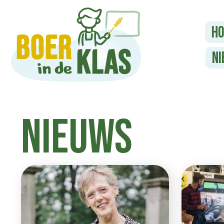
H
Ni
Nieuws