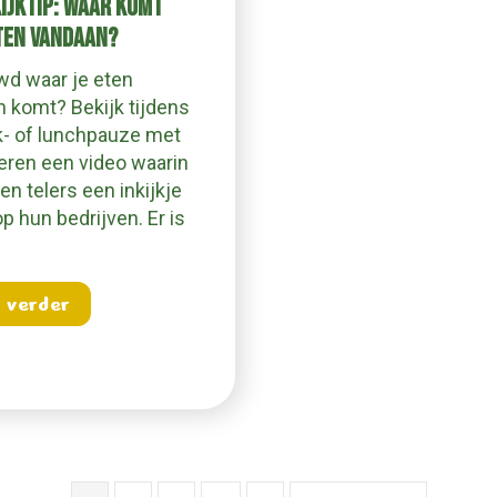
KIJKTIP: WAAR KOMT
TEN VANDAAN?
wd waar je eten
 komt? Bekijk tijdens
k- of lunchpauze met
eren een video waarin
en telers een inkijkje
p hun bedrijven. Er is
about Pauze kijktip: Waar komt jouw eten 
 verder
antho Miltenburg krijgt een dikke tien!