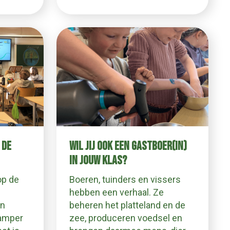
 DE
WIL JIJ OOK EEN GASTBOER(IN)
IN JOUW KLAS?
op de
Boeren, tuinders en vissers
hebben een verhaal. Ze
en
beheren het platteland en de
amper
zee, produceren voedsel en