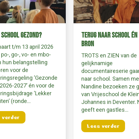
W SCHOOL GEZOND?
TERUG NAAR SCHOOL ÉN 
BRON
aart t/m 13 april 2026
po-, go-, vo- en mbo-
TROTS en ZIEN van de
 hun belangstelling
gelijknamige
eren voor de
documentaireserie gaa
ringsregeling ‘Gezonde
naar school. Samen me
2026-2027’ én voor de
Nandine bezoeken ze g
ringsbijdrage ‘Lekker
van Vrijeschool de Klei
iten’ (ronde…
Johannes in Deventer.
geeft een gastles…
about Is jouw school gezond?
 verder
aar erg leuk om te doen!
about 
Lees verder