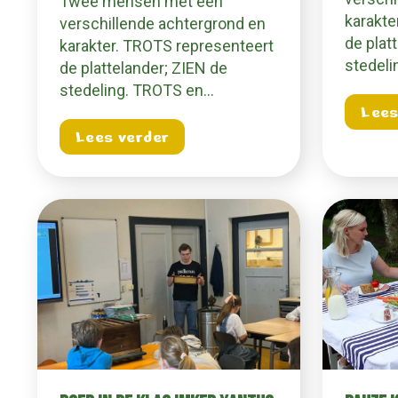
Twee mensen met een
karakte
verschillende achtergrond en
de plat
karakter. TROTS representeert
stedel
de plattelander; ZIEN de
stedeling. TROTS en…
Lees
about Meesterboeren: bezoek
Lees verder