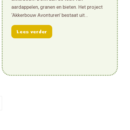
aardappelen, granen en bieten. Het project
‘Akkerbouw Avonturen’ bestaat uit…
about Nieuw lesmateriaal: ‘Akk
Lees verder
klas met de Boer in de Klas VR-bril!