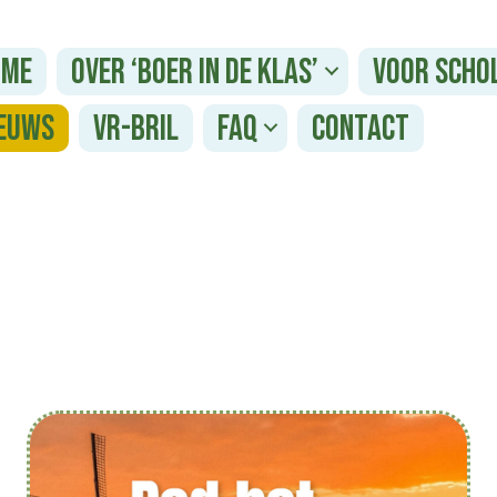
ome
Over ‘Boer in de Klas’
Voor scho
euws
VR-bril
FAQ
Contact