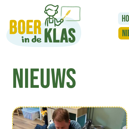
H
Ni
Nieuws