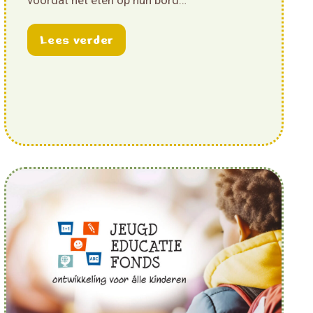
about Bestel de poster ‘Akkerbo
Lees verder
Nationale Actiedag ‘Red het Platteland!’