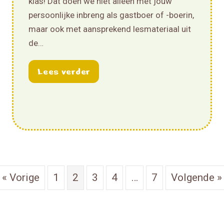
klas! Dat doen we niet alleen met jouw
persoonlijke inbreng als gastboer of -boerin,
maar ook met aansprekend lesmateriaal uit
de…
rlijkse Boer in de Klas training!
about Breng de boerderij in de 
Lees verder
« Vorige
1
2
3
4
…
7
Volgende »