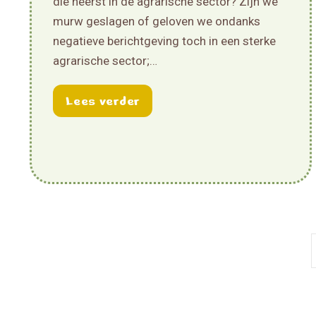
die heerst in de agrarische sector? Zijn we
murw geslagen of geloven we ondanks
negatieve berichtgeving toch in een sterke
agrarische sector;…
about Meld je aan voor de jaa
Lees verder