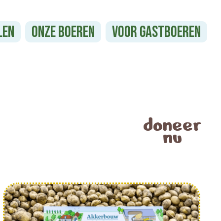
len
Onze boeren
Voor gastboeren
doneer
nu